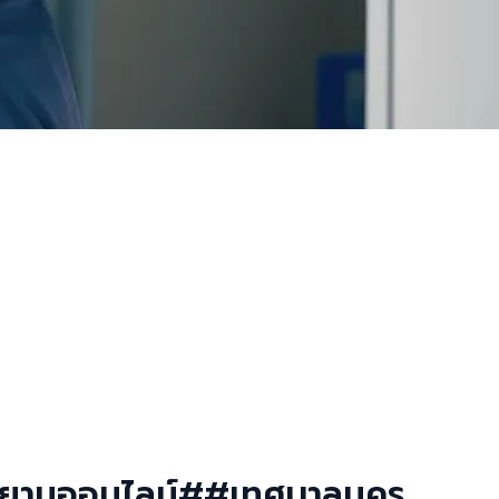
รอาสาสมัครฉุกเฉินการ
ย่างมีประสิทธิภาพตาม
ส์สยามออนไลน์##เทศบาลนคร