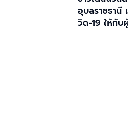
อุบลราชธานี 
วิด-19 ให้กั