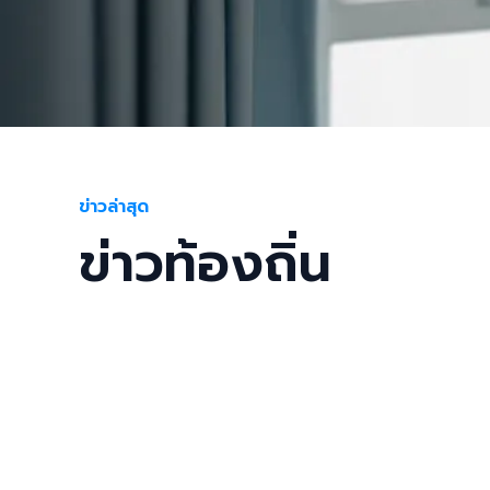
Slide 2 of 3.
ข่าวเด่นนิวส์สยามออนไลน์##ดร.วิเ
แพทย์ พัฒนาอาสาสมัครมูลนิธิป่อเต็ก
ข่าวล่าสุด
มาตรฐาน ลดความสูญเสียจากการเสี
ข่าวท้องถิ่น