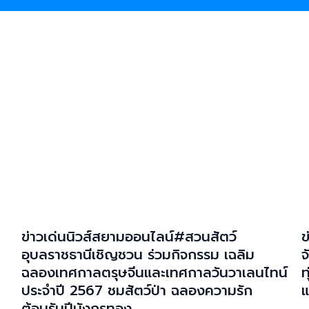
ข่าวเด่นนิวส์สยามออนไลน์#สวนสัตว์
ข
อุบลราชธานีเชิญชวน ร่วมกิจกรรม เฉลิม
จ
ฉลองเทศกาลตรุษจีนและเทศกาลวันวาเลนไทน์
ท
ประจำปี 2567 ชมสัตว์ป่า ฉลองความรัก
แ
ต้อนรับปีมังกรทอง