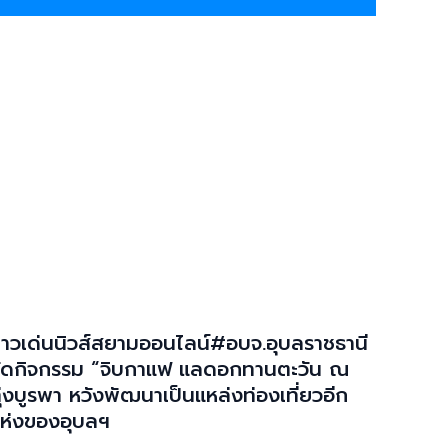
่าวเด่นนิวส์สยามออนไลน์#อบจ.อุบลราชธานี
ัดกิจกรรม “จิบกาแฟ แลดอกทานตะวัน ณ
ุ่งบูรพา หวังพัฒนาเป็นแหล่งท่องเที่ยวอีก
ห่งของอุบลฯ