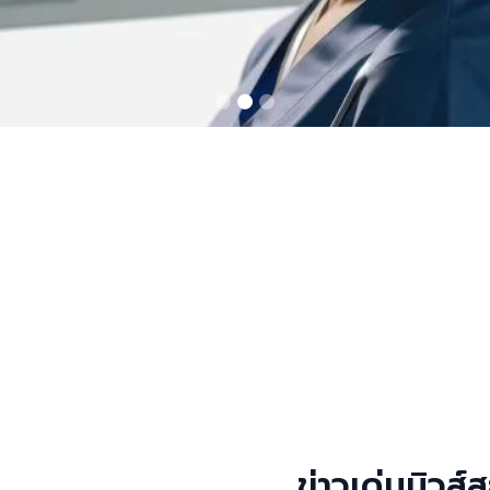
ชียร เตชะไพบูลย์” มอบประกาศนียบัต
ตึ๊ง ช่วยเหลือผู้เจ็บป่วยฉุกเฉิน อ
ยชีวิตและพิการ
ข่าวเด่นนิว