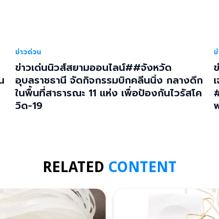
ข่าวด่วน
ข
ข่าวเด่นนิวส์สยามออนไลน์##จังหวัด
ข
น
อุบลราชธานี จัดกิจกรรมบิกคลีนนิ่ง กลางดึก
เ
ในพื้นที่สาธารณะ 11 แห่ง เพื่อป้องกันไวรัสโค
#
วิด-19
พ
RELATED
CONTENT